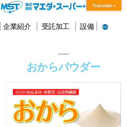
コ
Translate »
ン
企業紹介
受託加工
設備
テ
ン
ツ
へ
おからパウダー
ス
キ
ッ
プ